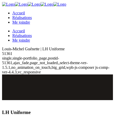
Accueil
Réalisations
Me joindre
Accueil
Réalisations
Me joindre
Louis-Michel Guénette | LH Uniforme
51361
single,single-portfolio_page,postid-
51361,ajax_fade,page_not_loaded,,select-theme-ver-
1.5.1,no_animation_on_touch,big_grid,wpb-js-composer js-comp-
ver-4.4.3,vc_responsive
LH Uniforme