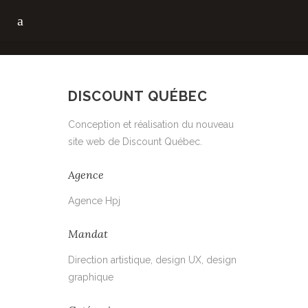
DISCOUNT QUÉBEC
Conception et réalisation du nouveau
site web de Discount Québec.
Agence
Agence Hpj
Mandat
Direction artistique, design UX, design
graphique