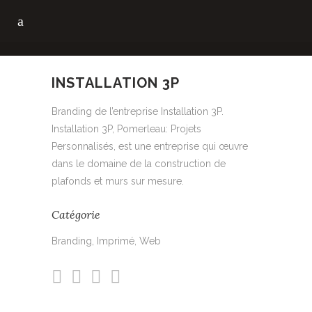
INSTALLATION 3P
Branding de l’entreprise Installation 3P.
Installation 3P, Pomerleau: Projets
Personnalisés, est une entreprise qui œuvre
dans le domaine de la construction de
plafonds et murs sur mesure.
Catégorie
Branding, Imprimé, Web