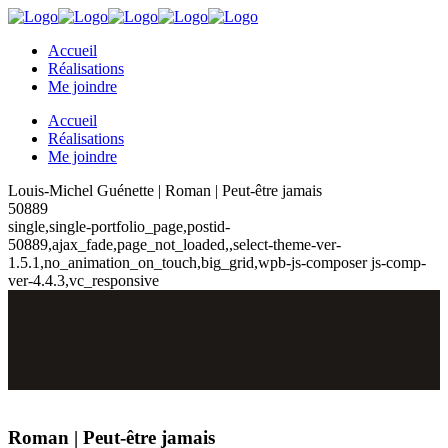
Accueil
Réalisations
Me joindre
Accueil
Réalisations
Me joindre
Louis-Michel Guénette | Roman | Peut-être jamais
50889
single,single-portfolio_page,postid-
50889,ajax_fade,page_not_loaded,,select-theme-ver-
1.5.1,no_animation_on_touch,big_grid,wpb-js-composer js-comp-
ver-4.4.3,vc_responsive
Roman | Peut-être jamais